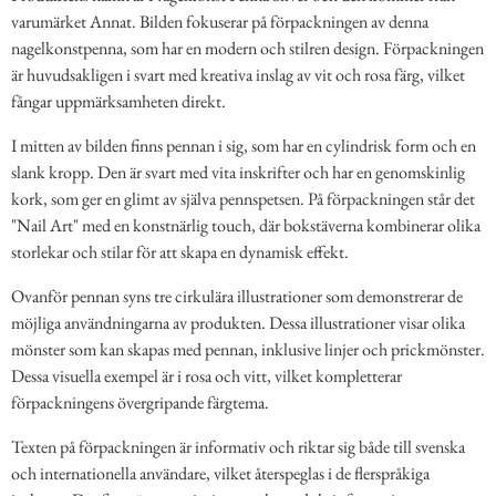
varumärket Annat. Bilden fokuserar på förpackningen av denna
nagelkonstpenna, som har en modern och stilren design. Förpackningen
är huvudsakligen i svart med kreativa inslag av vit och rosa färg, vilket
fångar uppmärksamheten direkt.
I mitten av bilden finns pennan i sig, som har en cylindrisk form och en
slank kropp. Den är svart med vita inskrifter och har en genomskinlig
kork, som ger en glimt av själva pennspetsen. På förpackningen står det
"Nail Art" med en konstnärlig touch, där bokstäverna kombinerar olika
storlekar och stilar för att skapa en dynamisk effekt.
Ovanför pennan syns tre cirkulära illustrationer som demonstrerar de
möjliga användningarna av produkten. Dessa illustrationer visar olika
mönster som kan skapas med pennan, inklusive linjer och prickmönster.
Dessa visuella exempel är i rosa och vitt, vilket kompletterar
förpackningens övergripande färgtema.
Texten på förpackningen är informativ och riktar sig både till svenska
och internationella användare, vilket återspeglas i de flerspråkiga