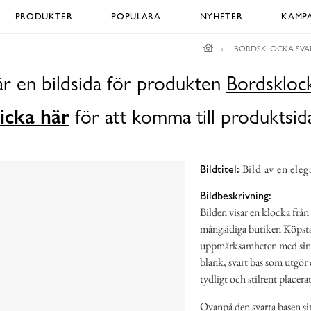
PRODUKTER
POPULÄRA
NYHETER
KAMPA
BORDSKLOCKA SVA
är en bildsida för produkten
Bordsklock
icka här
för att komma till produktsid
Bild av en eleg
Bildtitel:
Bildbeskrivning:
Bilden visar en klocka frå
mångsidiga butiken Köpsta
uppmärksamheten med sin d
blank, svart bas som utgör
tydligt och stilrent placerat
Ovanpå den svarta basen sit