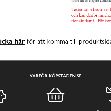
bidra till en elegant atmosf
icka här
för att komma till produktsid
VARFÖR KÖPSTADEN.SE