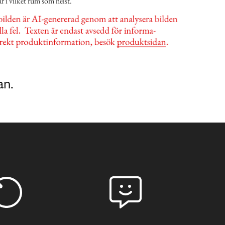
är i vilket rum som helst.
an.