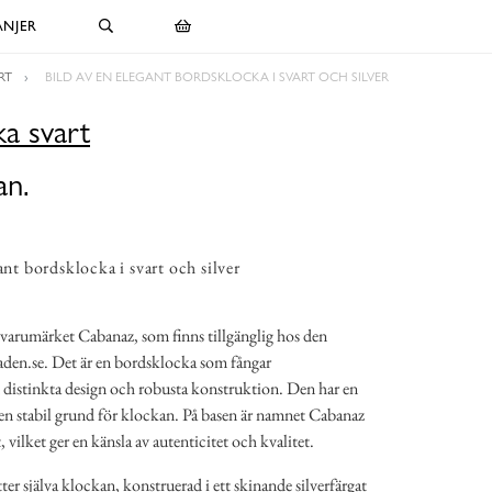
NJER
RT
BILD AV EN ELEGANT BORDSKLOCKA I SVART OCH SILVER
a svart
an.
ant bordsklocka i svart och silver
n varumärket Cabanaz, som finns tillgänglig hos den
den.se. Det är en bordsklocka som fångar
istinkta design och robusta konstruktion. Den har en
 en stabil grund för klockan. På basen är namnet Cabanaz
, vilket ger en känsla av autenticitet och kvalitet.
ter själva klockan, konstruerad i ett skinande silverfärgat