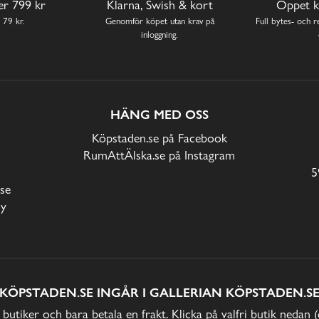
ver 799 kr
Klarna, Swish & kort
Öppet k
 79 kr.
Genomför köpet utan krav på
Full bytes- och re
inloggning.
HÄNG MED OSS
Köpstaden.se på Facebook
RumAttÄlska.se på Instagram
5
se
cy
KÖPSTADEN.SE INGÅR I GALLERIAN KÖPSTADEN.S
 butiker och bara betala en frakt. Klicka på valfri butik nedan 