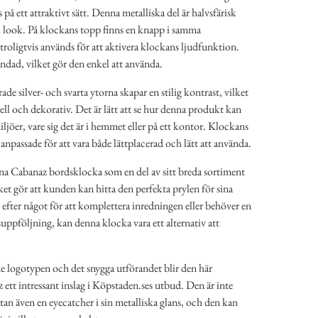
s på ett attraktivt sätt. Denna metalliska del är halvsfärisk
k look. På klockans topp finns en knapp i samma
 troligtvis används för att aktivera klockans ljudfunktion.
ndad, vilket gör den enkel att använda.
e silver- och svarta ytorna skapar en stilig kontrast, vilket
ll och dekorativ. Det är lätt att se hur denna produkt kan
iljöer, vare sig det är i hemmet eller på ett kontor. Klockans
anpassade för att vara både lättplacerad och lätt att använda.
a Cabanaz bordsklocka som en del av sitt breda sortiment
ket gör att kunden kan hitta den perfekta prylen för sina
efter något för att komplettera inredningen eller behöver en
suppföljning, kan denna klocka vara ett alternativ att
 logotypen och det snygga utförandet blir den här
ett intressant inslag i Köpstaden.ses utbud. Den är inte
utan även en eyecatcher i sin metalliska glans, och den kan