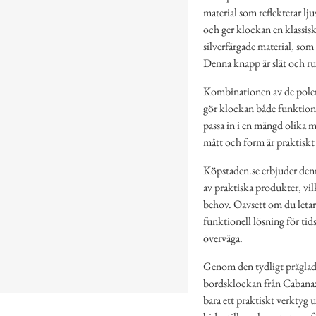
material som reflekterar lju
och ger klockan en klassis
silverfärgade material, som
Denna knapp är slät och ru
Kombinationen av de polerad
gör klockan både funktione
passa in i en mängd olika m
mått och form är praktiskt 
Köpstaden.se erbjuder denn
av praktiska produkter, vil
behov. Oavsett om du letar 
funktionell lösning för tid
överväga.
Genom den tydligt präglade
bordsklockan från Cabanaz 
bara ett praktiskt verktyg 