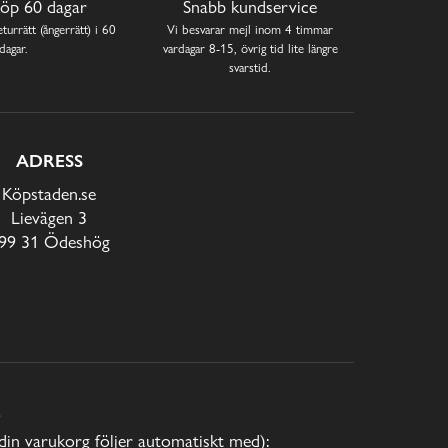
öp 60 dagar
Snabb kundservice
turrätt (ångerrätt) i 60
Vi besvarar mejl inom 4 timmar
dagar.
vardagar 8-15, övrig tid lite längre
svarstid.
ADRESS
Köpstaden.se
Lievägen 3
99 31 Ödeshög
E
(din varukorg följer automatiskt med):