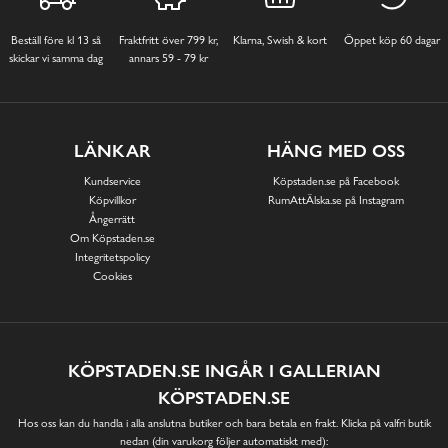
Beställ före kl 13 så
Fraktfritt över 799 kr,
Klarna, Swish & kort
Öppet köp 60 dagar
skickar vi samma dag
annars 59 - 79 kr
LÄNKAR
HÄNG MED OSS
Kundservice
Köpstaden.se på Facebook
Köpvillkor
RumAttÄlska.se på Instagram
Ångerrätt
Om Köpstaden.se
Integritetspolicy
Cookies
KÖPSTADEN.SE INGÅR I GALLERIAN
KÖPSTADEN.SE
Hos oss kan du handla i alla anslutna butiker och bara betala en frakt. Klicka på valfri butik
nedan (din varukorg följer automatiskt med):