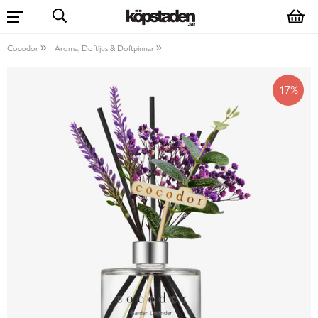
Cocodor
Aroma, Doftljus & Doftpinnar
17%