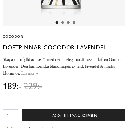
DOFTPINNAR COCODOR LAVENDEL
Skapa en rofylld atmosfär med denna eleganta diffuser i doften Garden
Lavender. Den harmoniska blandningen av frisk lavendel & mjuka
blommor.
Läs mer
189:-
229:-
LÄGG TILL I VARUKORGEN