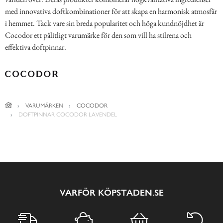
med innovativa doftkombinationer för att skapa en harmonisk atmosfär
i hemmet. Tack vare sin breda popularitet och höga kundnöjdhet är
Cocodor ett pålitligt varumärke för den som vill ha stilrena och
effektiva doftpinnar.
VARUMÄRKEN
COCODOR
DOFTPINNAR COCODOR LAVENDEL
VARFÖR KÖPSTADEN.SE