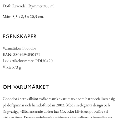
Doft: Lavendel. Rymmer 200 ml.
Mått: 8,5 x 8,5 x 20,5 cm.
EGENSKAPER
Varumärke:
Cocodor
EAN: 8809694050474
Lev. artikelnummer: PDI30420
Vikt: 573 g
OM VARUMÄRKET
Cocodor är ett välkänt sydkoreanskt varumärke som har specialiserat sig
på doftpinnar och hemdoft sedan 2002. Med sin eleganta design och
långvariga, välbalanserade dofter har Cocodor blivit ett populärt val
världen över. Deras produkter kombinerar högkvalitativa ingredienser