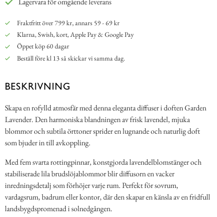
Lagervara för omgående leverans
Fraktfritt över 799 kr, annars 59 - 69 kr
Klarna, Swish, kort, Apple Pay & Google Pay
Öppet köp 60 dagar
Beställ före kl 13 så skickar vi samma dag.
BESKRIVNING
Skapa en rofylld atmosfär med denna eleganta diffuser i doften Garden
Lavender. Den harmoniska blandningen av frisk lavendel, mjuka
blommor och subtila örttoner sprider en lugnande och naturlig doft
som bjuder in till avkoppling.
Med fem svarta rottingpinnar, konstgjorda lavendelblomstänger och
stabiliserade lila brudslöjablommor blir diffusorn en vacker
inredningsdetalj som förhöjer varje rum. Perfekt för sovrum,
vardagsrum, badrum eller kontor, där den skapar en känsla av en fridfull
landsbygdspromenad i solnedgången.