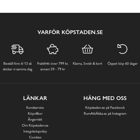
VARFÖR KÖPSTADEN.SE
Beställ före kl 13 så
Fraktfritt över 799 kr,
Klarna, Swish & kort
Öppet köp 60 dagar
skickar vi samma dag
annars 59 - 79 kr
LÄNKAR
HÄNG MED OSS
Kundservice
Köpstaden.se på Facebook
Köpvillkor
RumAttÄlska.se på Instagram
Ångerrätt
Om Köpstaden.se
Integritetspolicy
Cookies