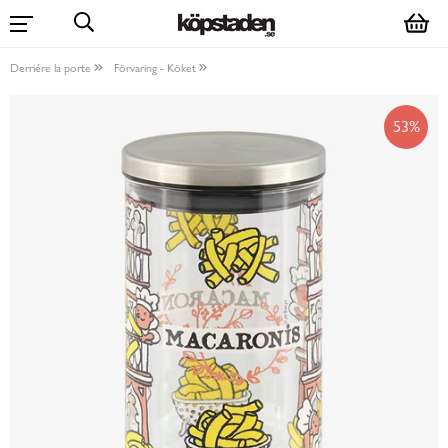
Derriére la porte
Förvaring - Köket
53%