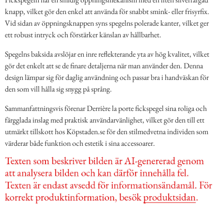
knapp, vilket gör den enkel att använda för snabbt smink- eller frisyrfix.
Vid sidan av öppningsknappen syns spegelns polerade kanter, vilket ger
ett robust intryck och förstärker känslan av hållbarhet.
Spegelns baksida avslöjar en inre reflekterande yta av hög kvalitet, vilket
gör det enkelt att se de finare detaljerna när man använder den. Denna
design lämpar sig för daglig användning och passar bra i handväskan för
den som vill hålla sig snygg på språng.
Sammanfattningsvis förenar Derrière la porte fickspegel sina roliga och
färgglada inslag med praktisk användarvänlighet, vilket gör den till ett
utmärkt tillskott hos Köpstaden.se för den stilmedvetna individen som
värderar både funktion och estetik i sina accessoarer.