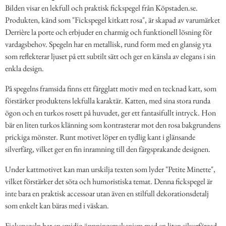
Bilden visar en lekfull och praktisk fickspegel från Köpstaden.se.
Produkten, känd som "Fickspegel kitkatt rosa", är skapad av varumärket
Derrière la porte och erbjuder en charmig och funktionell lösning för
vardagsbehov. Spegeln har en metallisk, rund form med en glansig yta
som reflekterar ljuset på ett subtilt sätt och ger en känsla av elegans i sin
enkla design.
På spegelns framsida finns ett färgglatt motiv med en tecknad katt, som
förstärker produktens lekfulla karaktär. Katten, med sina stora runda
ögon och en turkos rosett på huvudet, ger ett fantasifullt intryck. Hon
bär en liten turkos klänning som kontrasterar mot den rosa bakgrundens
prickiga mönster. Runt motivet löper en tydlig kant i glänsande
silverfärg, vilket ger en fin inramning till den färgsprakande designen.
Under kattmotivet kan man urskilja texten som lyder "Petite Minette",
vilket förstärker det söta och humoristiska temat. Denna fickspegel är
inte bara en praktisk accessoar utan även en stilfull dekorationsdetalj
som enkelt kan bäras med i väskan.
Fickspegeln har en smidig öppningsmekanism med en liten silverfärgad