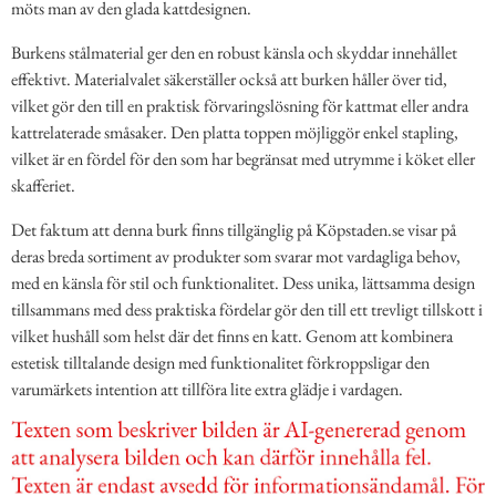
möts man av den glada kattdesignen.
Burkens stålmaterial ger den en robust känsla och skyddar innehållet
effektivt. Materialvalet säkerställer också att burken håller över tid,
vilket gör den till en praktisk förvaringslösning för kattmat eller andra
kattrelaterade småsaker. Den platta toppen möjliggör enkel stapling,
vilket är en fördel för den som har begränsat med utrymme i köket eller
skafferiet.
Det faktum att denna burk finns tillgänglig på Köpstaden.se visar på
deras breda sortiment av produkter som svarar mot vardagliga behov,
med en känsla för stil och funktionalitet. Dess unika, lättsamma design
tillsammans med dess praktiska fördelar gör den till ett trevligt tillskott i
vilket hushåll som helst där det finns en katt. Genom att kombinera
estetisk tilltalande design med funktionalitet förkroppsligar den
varumärkets intention att tillföra lite extra glädje i vardagen.