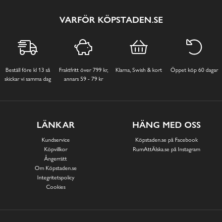
VARFÖR KÖPSTADEN.SE
Beställ före kl 13 så
Fraktfritt över 799 kr,
Klarna, Swish & kort
Öppet köp 60 dagar
skickar vi samma dag
annars 59 - 79 kr
LÄNKAR
HÄNG MED OSS
Kundservice
Köpstaden.se på Facebook
Köpvillkor
RumAttÄlska.se på Instagram
Ångerrätt
Om Köpstaden.se
Integritetspolicy
Cookies