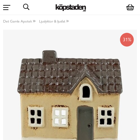
Det Gamle Apotek
Ljuslyktor & ljusfat
31%