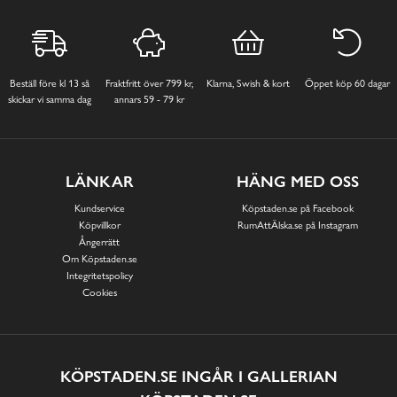
Beställ före kl 13 så
Fraktfritt över 799 kr,
Klarna, Swish & kort
Öppet köp 60 dagar
skickar vi samma dag
annars 59 - 79 kr
LÄNKAR
HÄNG MED OSS
Kundservice
Köpstaden.se på Facebook
Köpvillkor
RumAttÄlska.se på Instagram
Ångerrätt
Om Köpstaden.se
Integritetspolicy
Cookies
KÖPSTADEN.SE INGÅR I GALLERIAN