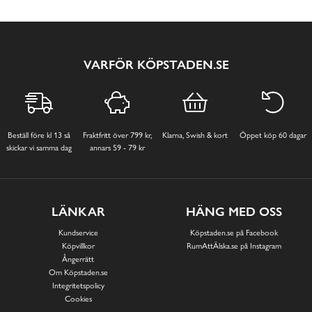
VARFÖR KÖPSTADEN.SE
Beställ före kl 13 så
Fraktfritt över 799 kr,
Klarna, Swish & kort
Öppet köp 60 dagar
skickar vi samma dag
annars 59 - 79 kr
LÄNKAR
HÄNG MED OSS
Kundservice
Köpstaden.se på Facebook
Köpvillkor
RumAttÄlska.se på Instagram
Ångerrätt
Om Köpstaden.se
Integritetspolicy
Cookies