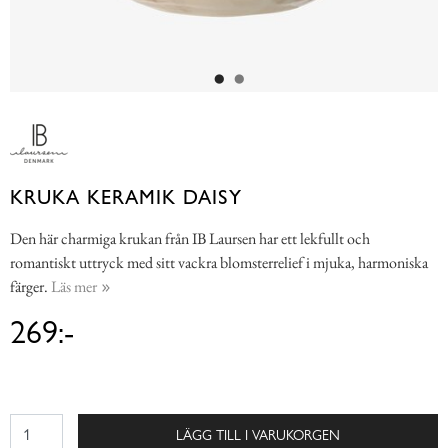
KRUKA KERAMIK DAISY
Den här charmiga krukan från IB Laursen har ett lekfullt och
romantiskt uttryck med sitt vackra blomsterrelief i mjuka, harmoniska
färger.
Läs mer
269:-
LÄGG TILL I VARUKORGEN