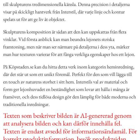
till skulpturens tredimensionella känsla. Denna precision i detaljerna
visar på skickligt hantverk från Interstil, där varje linje och kontur
spelats ut för att ge liv åt objektet.
Skulpturens komposition är sådan att den kan uppskattas från flera
vinklar. Vid första anblick kan man beundra lejonets stoiska
framtoning, men när man ser närmare på detaljerna i dess yta, märker
man hur texturen varierar för att fånga verkliga egenskaper hos ett lejon.
På Köpstaden.se kan du hitta detta verk inom kategorin heminredning,
där det står ut som ett unikt föremål. Perfekt för den som vill lägga till
en touch av naturens storhet i sitt hem. Interstils val av material och
form ger lejonhuvudet en beständighet som lovar att hålla i många år
framöver, och dess tidlösa design gör den lämplig för både moderna och
traditionella inredningar.