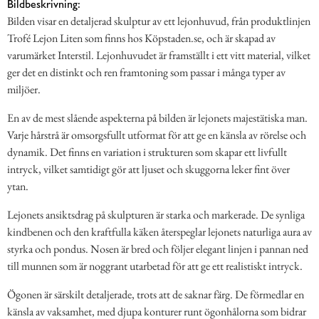
Bildbeskrivning:
Bilden visar en detaljerad skulptur av ett lejonhuvud, från produktlinjen
Trofé Lejon Liten som finns hos Köpstaden.se, och är skapad av
varumärket Interstil. Lejonhuvudet är framställt i ett vitt material, vilket
ger det en distinkt och ren framtoning som passar i många typer av
miljöer.
En av de mest slående aspekterna på bilden är lejonets majestätiska man.
Varje hårstrå är omsorgsfullt utformat för att ge en känsla av rörelse och
dynamik. Det finns en variation i strukturen som skapar ett livfullt
intryck, vilket samtidigt gör att ljuset och skuggorna leker fint över
ytan.
Lejonets ansiktsdrag på skulpturen är starka och markerade. De synliga
kindbenen och den kraftfulla käken återspeglar lejonets naturliga aura av
styrka och pondus. Nosen är bred och följer elegant linjen i pannan ned
till munnen som är noggrant utarbetad för att ge ett realistiskt intryck.
Ögonen är särskilt detaljerade, trots att de saknar färg. De förmedlar en
känsla av vaksamhet, med djupa konturer runt ögonhålorna som bidrar