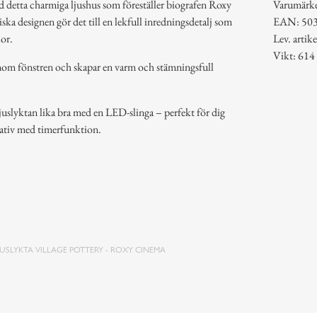
d detta charmiga ljushus som föreställer biografen Roxy
Varumärk
ska designen gör det till en lekfull inredningsdetalj som
EAN: 50
lor.
Lev. arti
Vikt: 614
genom fönstren och skapar en varm och stämningsfull
ljuslyktan lika bra med en LED-slinga – perfekt för dig
rnativ med timerfunktion.
JUSLYKTA VILLAGE POTTERY - ROXY CINEMA