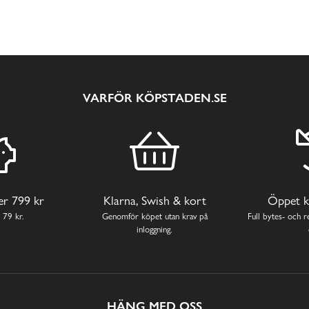
VARFÖR KÖPSTADEN.SE
ver 799 kr
Klarna, Swish & kort
Öppet k
 79 kr.
Genomför köpet utan krav på
Full bytes- och re
inloggning.
HÄNG MED OSS