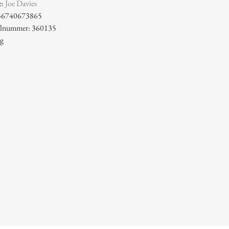
e:
Joe Davies
36740673865
kelnummer: 360135
 g