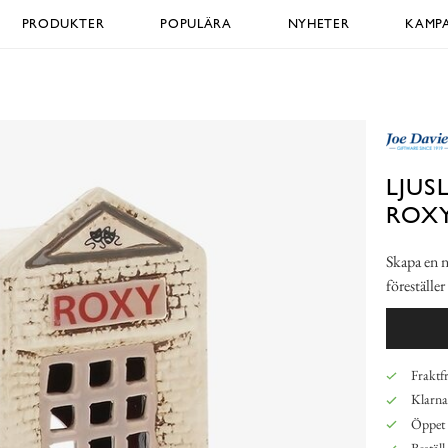
PRODUKTER
POPULÄRA
NYHETER
KAMPA
LJUS
ROX
Skapa en n
föreställe
Fraktfr
Klarna,
Öppet 