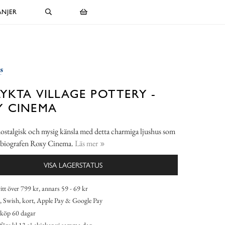
NJER
LYKTA VILLAGE POTTERY -
Y CINEMA
ostalgisk och mysig känsla med detta charmiga ljushus som
r biografen Roxy Cinema.
Läs mer
VISA LAGERSTATUS
itt över 799 kr, annars 59 - 69 kr
 Swish, kort, Apple Pay & Google Pay
köp 60 dagar