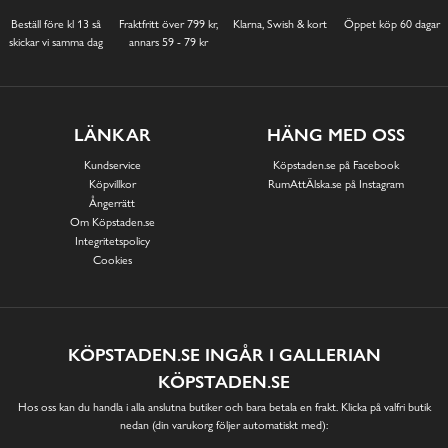
Beställ före kl 13 så
Fraktfritt över 799 kr,
Klarna, Swish & kort
Öppet köp 60 dagar
skickar vi samma dag
annars 59 - 79 kr
LÄNKAR
HÄNG MED OSS
Kundservice
Köpstaden.se på Facebook
Köpvillkor
RumAttÄlska.se på Instagram
Ångerrätt
Om Köpstaden.se
Integritetspolicy
Cookies
KÖPSTADEN.SE INGÅR I GALLERIAN
KÖPSTADEN.SE
Hos oss kan du handla i alla anslutna butiker och bara betala en frakt. Klicka på valfri butik
nedan (din varukorg följer automatiskt med):