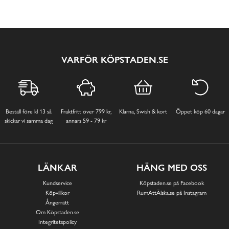
VARFÖR KÖPSTADEN.SE
Beställ före kl 13 så
Fraktfritt över 799 kr,
Klarna, Swish & kort
Öppet köp 60 dagar
skickar vi samma dag
annars 59 - 79 kr
LÄNKAR
HÄNG MED OSS
Kundservice
Köpstaden.se på Facebook
Köpvillkor
RumAttÄlska.se på Instagram
Ångerrätt
Om Köpstaden.se
Integritetspolicy