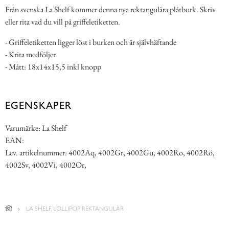
Från svenska La Shelf kommer denna nya rektangulära plåtburk. Skriv
eller rita vad du vill på griffeletiketten.
- Griffeletiketten ligger löst i burken och är självhäftande
- Krita medföljer
- Mått: 18x14x15,5 inkl knopp
EGENSKAPER
Varumärke: La Shelf
EAN:
Lev. artikelnummer: 4002Aq, 4002Gr, 4002Gu, 4002Ro, 4002Rö,
4002Sv, 4002Vi, 4002Or,
LA SHELF, LOLLIPOP REKTANGULÄR