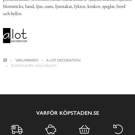
blomsticks, band, ljus, oasis, ljusstakar, lyktor, krukor, speglar, bord
och hyllor.
VARUMÄRKEN
A LOT DECORATION
BORDSLAMPA NOA GRANIT
VARFÖR KÖPSTADEN.SE