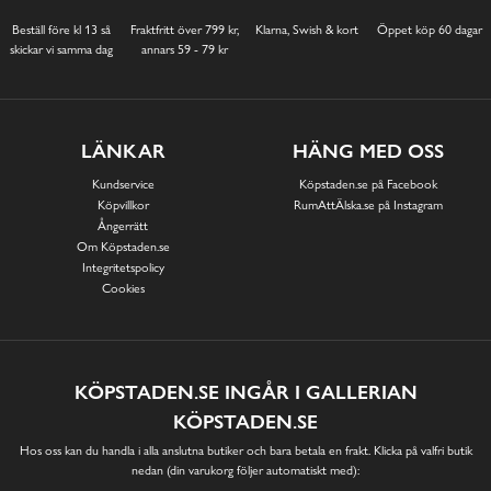
Beställ före kl 13 så
Fraktfritt över 799 kr,
Klarna, Swish & kort
Öppet köp 60 dagar
skickar vi samma dag
annars 59 - 79 kr
LÄNKAR
HÄNG MED OSS
Kundservice
Köpstaden.se på Facebook
Köpvillkor
RumAttÄlska.se på Instagram
Ångerrätt
Om Köpstaden.se
Integritetspolicy
Cookies
KÖPSTADEN.SE INGÅR I GALLERIAN
KÖPSTADEN.SE
Hos oss kan du handla i alla anslutna butiker och bara betala en frakt. Klicka på valfri butik
nedan (din varukorg följer automatiskt med):