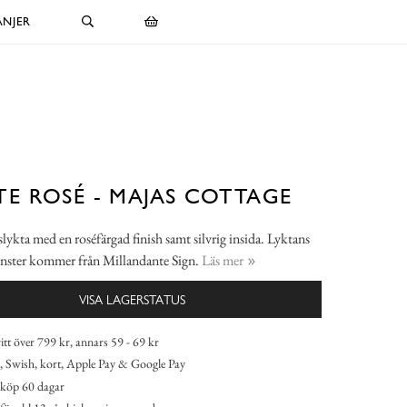
NJER
E ROSÉ - MAJAS COTTAGE
slykta med en roséfärgad finish samt silvrig insida. Lyktans
nster kommer från Millandante Sign.
Läs mer
VISA LAGERSTATUS
itt över 799 kr, annars 59 - 69 kr
 Swish, kort, Apple Pay & Google Pay
köp 60 dagar