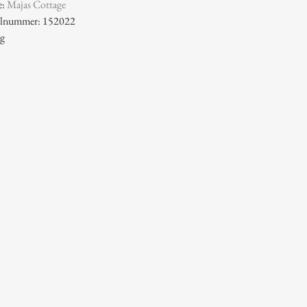
e:
Majas Cottage
kelnummer: 152022
 g