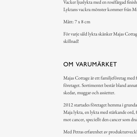
Vacker ljuslykta med en roséfärgad finish 
Lyktans vackra mönster kommer från Mi
Mått: 7 x 8 cm
För varje såld lykta skänker Majas Cott
skillnad!
OM VARUMÄRKET
Majas Cottage är ett familjeföretag med
företaget. Sortimentet består bland annat 
skedar, muggar och assietter.
2012 startades företaget hemma i grundarn
Maja lykta, en lykta med stärkande ord, f
mot cancer, speciellt den cancer som dra
Med Petras erfarenhet av produktutveck