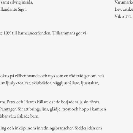
samt silvrig insida.
Varumärk
llandante Sign.
Lev. arti
Vikt: 171
age 10% till barncancerfonden. Tillsammans gör vi
 fokus på välbefinnande och mys som en röd tråd genom hela
av ljuslyktor, fat, skärbrädor, väggljushållare, ljusstakar,
a Petra och Pierres källare där de började sälja sin första
ramtagen för att bringa ljus, glädje, tröst och hopp i kampen
bbar våra älskade barn.
ling och inköp inom inredningsbranschen föddes idén om