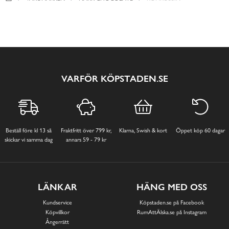
VARFÖR KÖPSTADEN.SE
Beställ före kl 13 så
Fraktfritt över 799 kr,
Klarna, Swish & kort
Öppet köp 60 dagar
skickar vi samma dag
annars 59 - 79 kr
LÄNKAR
HÄNG MED OSS
Kundservice
Köpstaden.se på Facebook
Köpvillkor
RumAttÄlska.se på Instagram
Ångerrätt