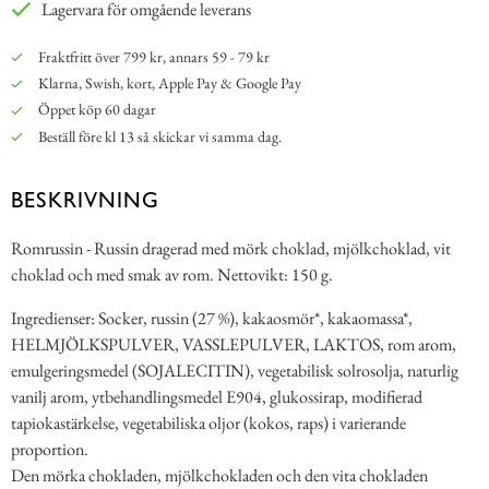
Lagervara för omgående leverans
Fraktfritt över 799 kr, annars 59 - 79 kr
Klarna, Swish, kort, Apple Pay & Google Pay
Öppet köp 60 dagar
Beställ före kl 13 så skickar vi samma dag.
BESKRIVNING
Romrussin - Russin dragerad med mörk choklad, mjölkchoklad, vit
choklad och med smak av rom. Nettovikt: 150 g.
Ingredienser: Socker, russin (27 %), kakaosmör*, kakaomassa*,
HELMJÖLKSPULVER, VASSLEPULVER, LAKTOS, rom arom,
emulgeringsmedel (SOJALECITIN), vegetabilisk solrosolja, naturlig
vanilj arom, ytbehandlingsmedel E904, glukossirap, modifierad
tapiokastärkelse, vegetabiliska oljor (kokos, raps) i varierande
proportion.
Den mörka chokladen, mjölkchokladen och den vita chokladen