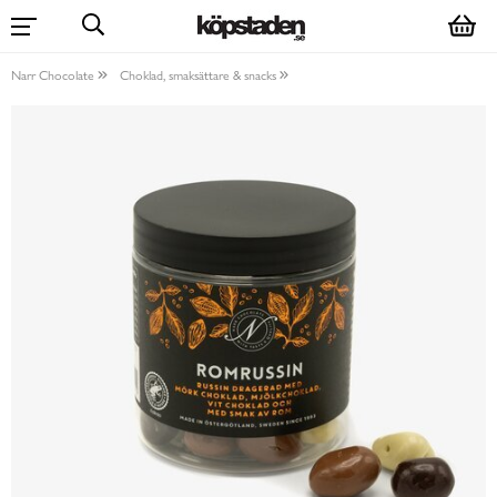
Narr Chocolate
Choklad, smaksättare & snacks