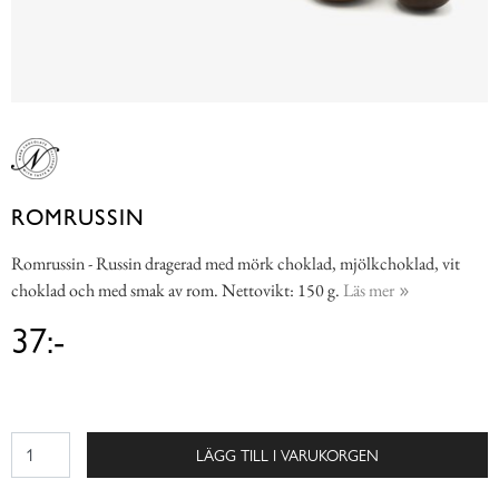
ROMRUSSIN
Romrussin - Russin dragerad med mörk choklad, mjölkchoklad, vit
choklad och med smak av rom. Nettovikt: 150 g.
Läs mer
37:-
LÄGG TILL I VARUKORGEN