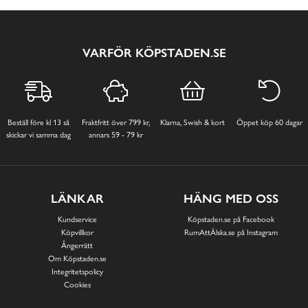
VARFÖR KÖPSTADEN.SE
Beställ före kl 13 så
Fraktfritt över 799 kr,
Klarna, Swish & kort
Öppet köp 60 dagar
skickar vi samma dag
annars 59 - 79 kr
LÄNKAR
HÄNG MED OSS
Kundservice
Köpstaden.se på Facebook
Köpvillkor
RumAttÄlska.se på Instagram
Ångerrätt
Om Köpstaden.se
Integritetspolicy
Cookies