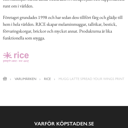
runt om i världen.
Företaget grundades 1998 och har sedan dess tillfört färg och glädje till
hem i hela världen. RICE skapar melaminmuggar, tallrikar, bestick,
förvaringskorgar, brickor och mycket annat. Produkterna är lika
funktionella som snygga.
VARUMÄRKEN
RICE
MUGG LATTE SPREAD YOUR WINGS PRINT
VARFÖR KÖPSTADEN.SE