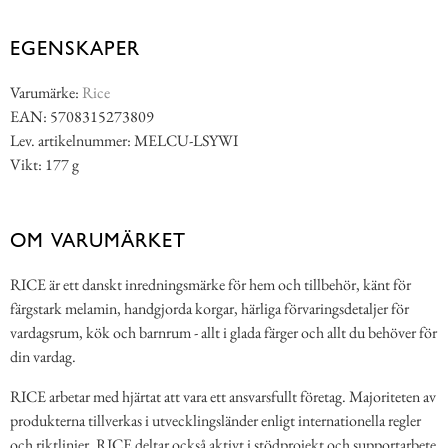
EGENSKAPER
Varumärke:
Rice
EAN: 5708315273809
Lev. artikelnummer: MELCU-LSYWI
Vikt: 177 g
OM VARUMÄRKET
RICE är ett danskt inredningsmärke för hem och tillbehör, känt för
färgstark melamin, handgjorda korgar, härliga förvaringsdetaljer för
vardagsrum, kök och barnrum - allt i glada färger och allt du behöver för
din vardag.
RICE arbetar med hjärtat att vara ett ansvarsfullt företag. Majoriteten av
produkterna tillverkas i utvecklingsländer enligt internationella regler
och riktlinjer. RICE deltar också aktivt i stödprojekt och supportarbete