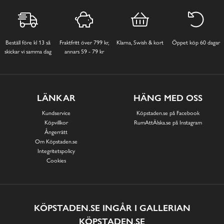
Beställ före kl 13 så
Fraktfritt över 799 kr,
Klarna, Swish & kort
Öppet köp 60 dagar
skickar vi samma dag
annars 59 - 79 kr
LÄNKAR
HÄNG MED OSS
Kundservice
Köpstaden.se på Facebook
Köpvillkor
RumAttÄlska.se på Instagram
Ångerrätt
Om Köpstaden.se
Integritetspolicy
Cookies
KÖPSTADEN.SE INGÅR I GALLERIAN
KÖPSTADEN.SE