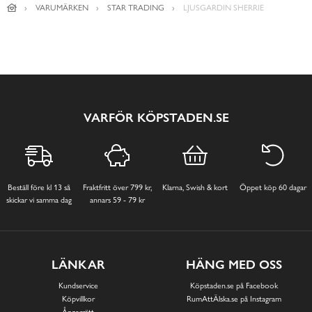
VARUMÄRKEN
STAR TRADING
LJUSGARDIN SHERRIE
VARFÖR KÖPSTADEN.SE
Beställ före kl 13 så
Fraktfritt över 799 kr,
Klarna, Swish & kort
Öppet köp 60 dagar
skickar vi samma dag
annars 59 - 79 kr
LÄNKAR
HÄNG MED OSS
Kundservice
Köpstaden.se på Facebook
Köpvillkor
RumAttÄlska.se på Instagram
Ångerrätt