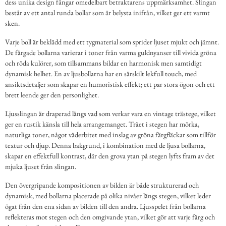
dess unika design fångar omedelbart betraktarens uppmärksamhet. Slingan
består av ett antal runda bollar som är belysta inifrån, vilket ger ett varmt
sken.
Varje boll är beklädd med ett tygmaterial som sprider ljuset mjukt och jämnt.
De färgade bollarna varierar i toner från varma guldnyanser till vivida gröna
och röda kulörer, som tillsammans bildar en harmonisk men samtidigt
dynamisk helhet. En av ljusbollarna har en särskilt lekfull touch, med
ansiktsdetaljer som skapar en humoristisk effekt; ett par stora ögon och ett
brett leende ger den personlighet.
Ljusslingan är draperad längs vad som verkar vara en vintage trästege, vilket
ger en rustik känsla till hela arrangemanget. Träet i stegen har mörka,
naturliga toner, något väderbitet med inslag av gröna färgfläckar som tillför
textur och djup. Denna bakgrund, i kombination med de ljusa bollarna,
skapar en effektfull kontrast, där den grova ytan på stegen lyfts fram av det
mjuka ljuset från slingan.
Den övergripande kompositionen av bilden är både strukturerad och
dynamisk, med bollarna placerade på olika nivåer längs stegen, vilket leder
ögat från den ena sidan av bilden till den andra. Ljusspelet från bollarna
reflekteras mot stegen och den omgivande ytan, vilket gör att varje färg och