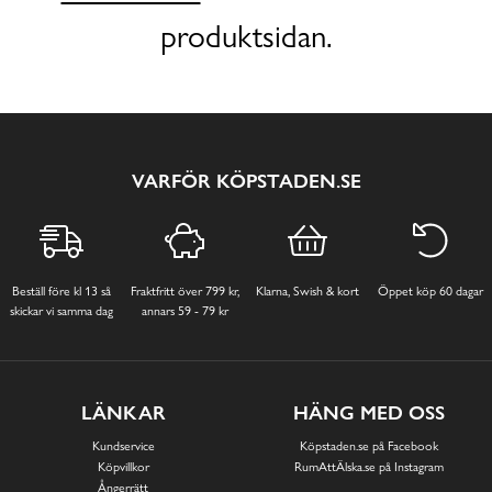
produktsidan.
VARFÖR KÖPSTADEN.SE
Beställ före kl 13 så
Fraktfritt över 799 kr,
Klarna, Swish & kort
Öppet köp 60 dagar
skickar vi samma dag
annars 59 - 79 kr
LÄNKAR
HÄNG MED OSS
Kundservice
Köpstaden.se på Facebook
Köpvillkor
RumAttÄlska.se på Instagram
Ångerrätt