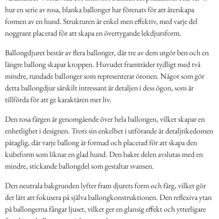
hur en serie av rosa, blanka ballonger har förenats för att återskapa
formen av en hund. Strukturen är enkel men effektiv, med varje del
noggrant placerad för att skapa en övertygande lekdjursform.
Ballongdjuret består av flera ballonger, där tre av dem utgör ben och en
längre ballong skapar kroppen. Huvudet framträder tydligt med två
mindre, rundade ballonger som representerar öronen. Något som gör
detta ballongdjur särskilt intressant är detaljen i dess ögon, som är
tillförda för att ge karaktären mer liv.
Den rosa färgen är genomgående över hela ballongen, vilket skapar en
enhetlighet i designen. Trots sin enkelhet i utförande är detaljrikedomen
påtaglig, där varje ballong är formad och placerad för att skapa den
kubeform som liknar en glad hund. Den bakre delen avslutas med en
mindre, stickande ballongdel som gestaltar svansen.
Den neutrala bakgrunden lyfter fram djurets form och färg, vilket gör
det lätt att fokusera på själva ballongkonstruktionen. Den reflexiva ytan
på ballongerna fångar ljuset, vilket ger en glansig effekt och ytterligare