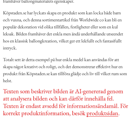
framhäver ballongmaterialets egenskaper.
Köpstaden.se har lyckats skapa en produkt som kan locka både barn
och vuxna, och denna sortimentartikel från Worldwide co kan bli en
populär dekoration vid olika tillfällen, festligheter eller som en kul
leksak. Bilden framhäver det enkla men ändå underhållande utseendet
hos en klassisk ballongkreation, vilket ger ett lekfullt och fantasifullt
intryck.
Totalt sett är detta exempel på hur enkla medel kan användas för att
skapa något kreativt och roligt, och det demonstrerar effektivt hur en
produkt från Köpstaden.se kan tillföra glädje och liv till vilket rum som
helst.